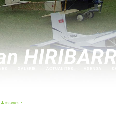
an HIRIBAR
NES
GALERIE
ACTUALITES
AGENDA
C
Auteurs