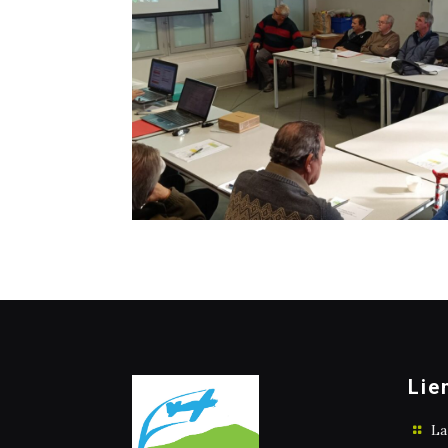
Lie
La